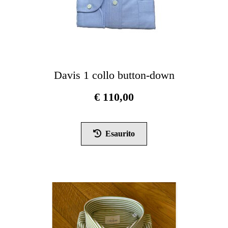
Davis 1 collo button-down
€
110,00
Questo
prodotto
Esaurito
ha
più
varianti.
Le
opzioni
possono
essere