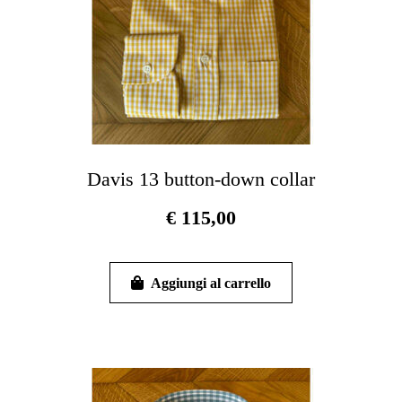
del
prodotto
Davis 13 button-down collar
€
115,00
Questo
prodotto
Aggiungi al carrello
ha
più
varianti.
Le
opzioni