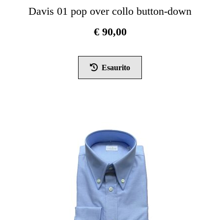
Davis 01 pop over collo button-down
€
90,00
Questo
prodotto
Esaurito
ha
più
varianti.
Le
opzioni
possono
essere
scelte
nella
pagina
del
prodotto