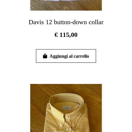
Davis 12 button-down collar
€
115,00
Questo
prodotto
Aggiungi al carrello
ha
più
varianti.
Le
opzioni
possono
essere
scelte
nella
pagina