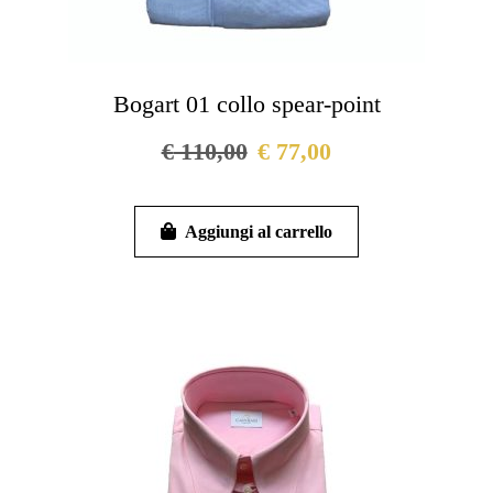
Bogart 01 collo spear-point
€
110,00
€
77,00
Questo
prodotto
Aggiungi al carrello
ha
più
varianti.
Le
opzioni
possono
essere
scelte
nella