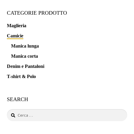
Min
Max
CATEGORIE PRODOTTO
Maglieria
Camicie
Manica lunga
Manica corta
Denim e Pantaloni
T-shirt & Polo
SEARCH
Ricerca
per: