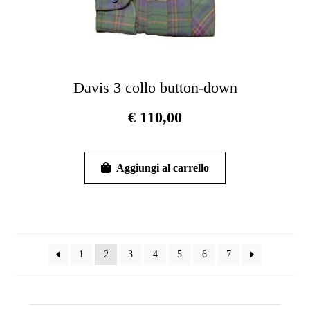
Davis 3 collo button-down
€
110,00
Questo
prodotto
Aggiungi al carrello
ha
più
varianti.
Le
opzioni
1
2
3
4
5
6
7
possono
essere
scelte