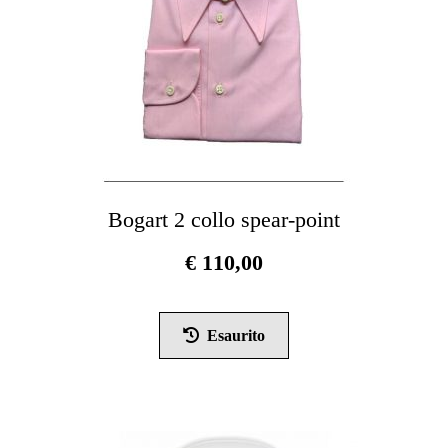
pagina
del
prodotto
Bogart 2 collo spear-point
€
110,00
Questo
prodotto
Esaurito
ha
più
varianti.
Le