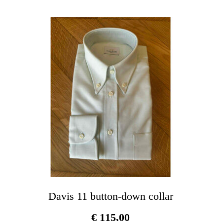
varianti.
Le
opzioni
possono
essere
scelte
nella
pagina
del
prodotto
Davis 11 button-down collar
€
115,00