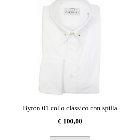
opzioni
possono
essere
scelte
nella
pagina
del
prodotto
Byron 01 collo classico con spilla
€
100,00
Questo