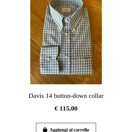
possono
essere
scelte
nella
pagina
del
prodotto
Davis 14 button-down collar
€
115,00
Questo
prodotto
Aggiungi al carrello