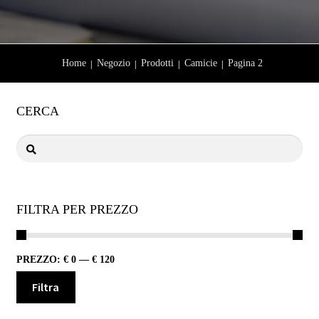
Home
Negozio
Prodotti
Camicie
Pagina 2
CERCA
FILTRA PER PREZZO
PREZZO:
€ 0
—
€ 120
Filtra
Prezzo
Prezzo