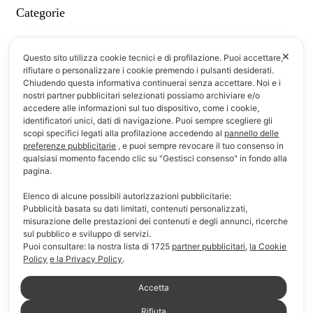
Categorie
Maglieria
✕
Questo sito utilizza cookie tecnici e di profilazione. Puoi accettare,
rifiutare o personalizzare i cookie premendo i pulsanti desiderati.
Camicie
Chiudendo questa informativa continuerai senza accettare. Noi e i
nostri partner pubblicitari selezionati possiamo archiviare e/o
Denim e Pantaloni
accedere alle informazioni sul tuo dispositivo, come i cookie,
identificatori unici, dati di navigazione. Puoi sempre scegliere gli
T-shirt & Polo
scopi specifici legati alla profilazione accedendo al
pannello delle
preferenze pubblicitarie
, e puoi sempre revocare il tuo consenso in
Informazioni
qualsiasi momento facendo clic su "Gestisci consenso" in fondo alla
pagina.
F.A.Q.
Elenco di alcune possibili autorizzazioni pubblicitarie:
Pubblicità basata su dati limitati, contenuti personalizzati,
Modalità di pagamento
misurazione delle prestazioni dei contenuti e degli annunci, ricerche
sul pubblico e sviluppo di servizi.
Modalità di consegna e reso
Puoi consultare: la nostra lista di
1725
partner pubblicitari
,
la Cookie
Policy
e la Privacy Policy
.
Chi siamo
Accetta
Link Utili
Rifiuta