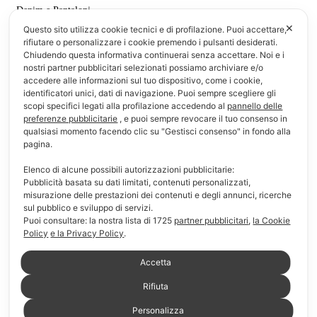
Denim e Pantaloni
✕
Questo sito utilizza cookie tecnici e di profilazione. Puoi accettare,
T-shirt & Polo
rifiutare o personalizzare i cookie premendo i pulsanti desiderati.
Chiudendo questa informativa continuerai senza accettare. Noi e i
Informazioni
nostri partner pubblicitari selezionati possiamo archiviare e/o
accedere alle informazioni sul tuo dispositivo, come i cookie,
identificatori unici, dati di navigazione. Puoi sempre scegliere gli
F.A.Q.
scopi specifici legati alla profilazione accedendo al
pannello delle
preferenze pubblicitarie
, e puoi sempre revocare il tuo consenso in
Modalità di pagamento
qualsiasi momento facendo clic su "Gestisci consenso" in fondo alla
pagina.
Modalità di consegna e reso
Elenco di alcune possibili autorizzazioni pubblicitarie:
Pubblicità basata su dati limitati, contenuti personalizzati,
Chi siamo
misurazione delle prestazioni dei contenuti e degli annunci, ricerche
sul pubblico e sviluppo di servizi.
Link Utili
Puoi consultare: la nostra lista di
1725
partner pubblicitari
,
la Cookie
Policy
e la Privacy Policy
.
Il mio account
Accetta
Carrello
Rifiuta
Personalizza
Lista dei desideri