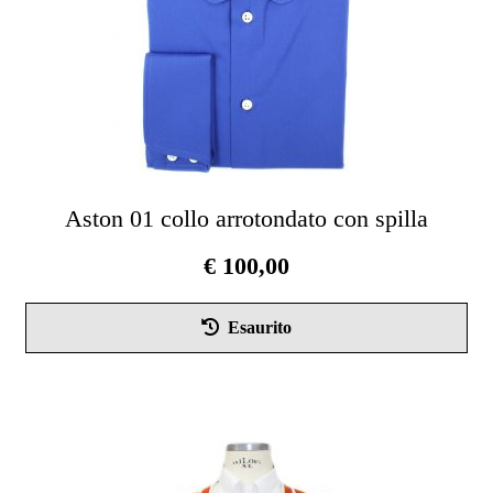
pag
del
pro
Aston 01 collo arrotondato con spilla
€
100,00
Que
Esaurito
pro
ha
più
vari
Le
opz