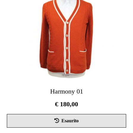
pos
ess
scel
nel
pag
del
pro
Harmony 01
€
180,00
Que
Esaurito
pro
ha