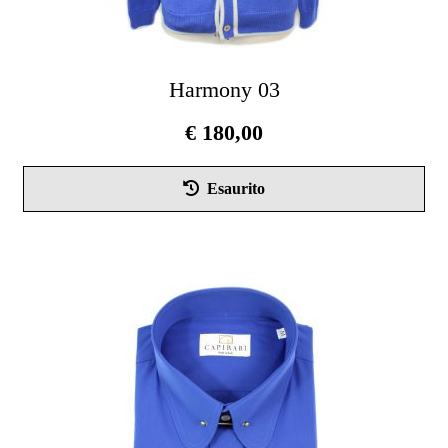
Harmony 03
€
180,00
Que
Esaurito
pro
ha
più
vari
Le
opz
pos
ess
scel
nel