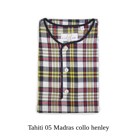
più
vari
Le
opz
pos
ess
scel
nel
pag
del
pro
Tahiti 05 Madras collo henley