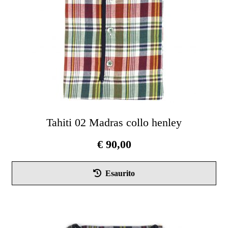
nel
pag
del
pro
Tahiti 02 Madras collo henley
€
90,00
Esaurito