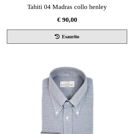
Tahiti 04 Madras collo henley
€
90,00
Que
Esaurito
pro
ha
più
vari
Le
opz
pos
ess
scel
nel
pag
del
pro