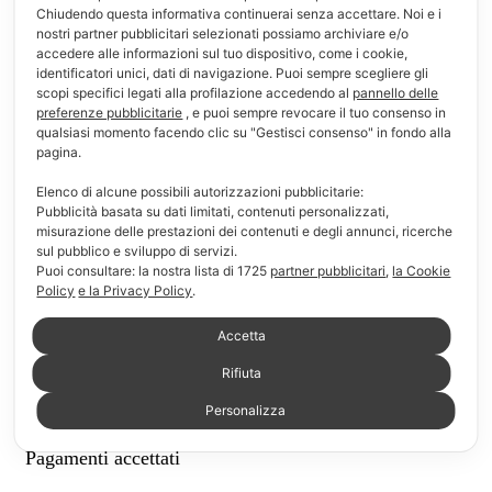
Chiudendo questa informativa continuerai senza accettare. Noi e i
Informazioni
nostri partner pubblicitari selezionati possiamo archiviare e/o
accedere alle informazioni sul tuo dispositivo, come i cookie,
identificatori unici, dati di navigazione. Puoi sempre scegliere gli
F.A.Q.
scopi specifici legati alla profilazione accedendo al
pannello delle
preferenze pubblicitarie
, e puoi sempre revocare il tuo consenso in
Modalità di pagamento
qualsiasi momento facendo clic su "Gestisci consenso" in fondo alla
pagina.
Modalità di consegna e reso
Elenco di alcune possibili autorizzazioni pubblicitarie:
Pubblicità basata su dati limitati, contenuti personalizzati,
Chi siamo
misurazione delle prestazioni dei contenuti e degli annunci, ricerche
sul pubblico e sviluppo di servizi.
Link Utili
Puoi consultare: la nostra lista di
1725
partner pubblicitari
,
la Cookie
Policy
e la Privacy Policy
.
Il mio account
Accetta
Carrello
Rifiuta
Lista dei desideri
Personalizza
Pagamenti accettati