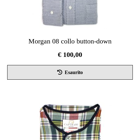
Morgan 08 collo button-down
€
100,00
Que
Esaurito
pro
ha
più
vari
Le
opz
pos
ess
scel