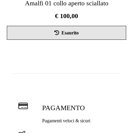
Amalfi 01 collo aperto sciallato
€
100,00
Que
Esaurito
pro
ha
più
vari
Le
opz
pos
ess
scel
nel
PAGAMENTO
pag
del
Pagamenti veloci & sicuri
pro