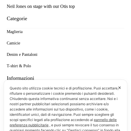
Neil Jones on stage with our Otis top
Categorie
Maglieria
Camicie
Denim e Pantaloni
T-shirt & Polo
Informazioni
✕
Questo sito utilizza cookie tecnici e di profilazione. Puoi accettare,
F.A.Q.
rifiutare o personalizzare i cookie premendo i pulsanti desiderati.
Chiudendo questa informativa continuerai senza accettare. Noi e i
Modalità di pagamento
nostri partner pubblicitari selezionati possiamo archiviare e/o
accedere alle informazioni sul tuo dispositivo, come i cookie,
identificatori unici, dati di navigazione. Puoi sempre scegliere gli
Modalità di consegna e reso
scopi specifici legati alla profilazione accedendo al
pannello delle
preferenze pubblicitarie
, e puoi sempre revocare il tuo consenso in
Chi siamo
qualsiasi momento facendo clic su "Gestisci consenso" in fondo alla