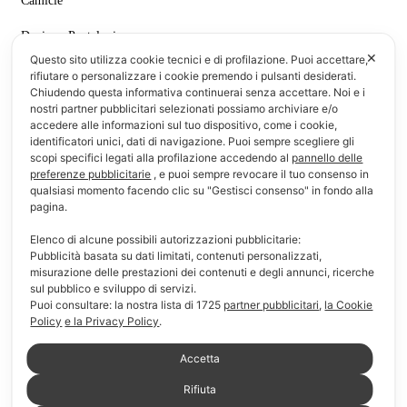
Camicie
Denim e Pantaloni
✕
Questo sito utilizza cookie tecnici e di profilazione. Puoi accettare,
T-shirt & Polo
rifiutare o personalizzare i cookie premendo i pulsanti desiderati.
Chiudendo questa informativa continuerai senza accettare. Noi e i
Informazioni
nostri partner pubblicitari selezionati possiamo archiviare e/o
accedere alle informazioni sul tuo dispositivo, come i cookie,
identificatori unici, dati di navigazione. Puoi sempre scegliere gli
F.A.Q.
scopi specifici legati alla profilazione accedendo al
pannello delle
preferenze pubblicitarie
, e puoi sempre revocare il tuo consenso in
Modalità di pagamento
qualsiasi momento facendo clic su "Gestisci consenso" in fondo alla
pagina.
Modalità di consegna e reso
Elenco di alcune possibili autorizzazioni pubblicitarie:
Pubblicità basata su dati limitati, contenuti personalizzati,
Chi siamo
misurazione delle prestazioni dei contenuti e degli annunci, ricerche
sul pubblico e sviluppo di servizi.
Link Utili
Puoi consultare: la nostra lista di
1725
partner pubblicitari
,
la Cookie
Policy
e la Privacy Policy
.
Il mio account
Accetta
Carrello
Rifiuta