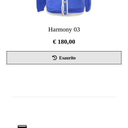
Harmony 03
€
180,00
Que
Esaurito
pro
ha
più
vari
Le
opz
pos
ess
scel
nel