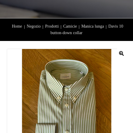
Home
Negozio
Prodotti
Camicie
Manica lunga
Davis 10
button-down collar
🔍