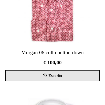
Morgan 06 collo button-down
€
100,00
Que
Esaurito
pro
ha
più
vari
Le