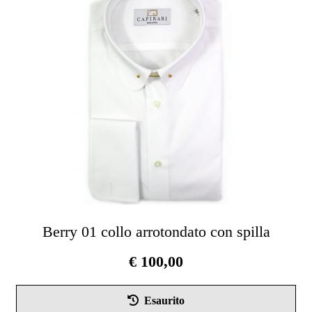
opz
pos
ess
scel
nel
pag
del
pro
Berry 01 collo arrotondato con spilla
€
100,00
Que
Esaurito
pro