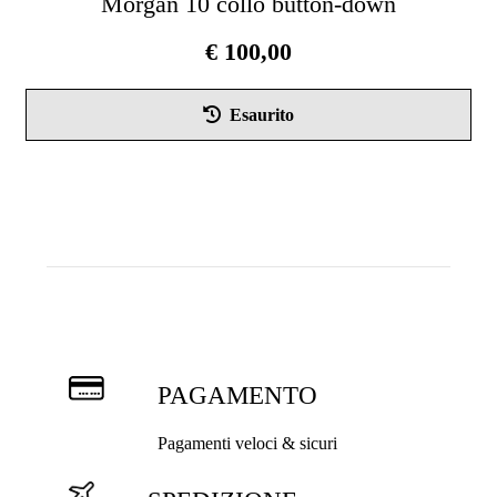
Morgan 10 collo button-down
€
100,00
Que
Esaurito
pro
ha
più
vari
Le
opz
pos
ess
scel
nel
PAGAMENTO
pag
del
Pagamenti veloci & sicuri
pro