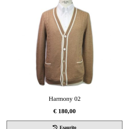
opz
pos
ess
scel
nel
pag
del
pro
Harmony 02
€
180,00
Que
Esaurito