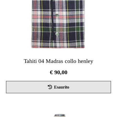
nel
pag
del
pro
Tahiti 04 Madras collo henley
€
90,00
Que
Esaurito
pro
ha
più
vari
Le