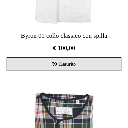
Byron 01 collo classico con spilla
€
100,00
Que
Esaurito
pro
ha
più
vari
Le
opz
pos
ess
scel