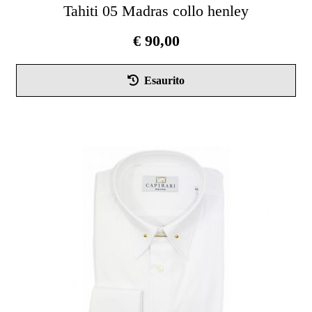
Tahiti 05 Madras collo henley
€
90,00
Que
Esaurito
pro
ha
più
vari
Le
opz
pos
ess
scel
nel
pag
del
pro