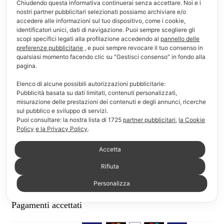
Chiudendo questa informativa continuerai senza accettare. Noi e i
Informazioni
nostri partner pubblicitari selezionati possiamo archiviare e/o
accedere alle informazioni sul tuo dispositivo, come i cookie,
identificatori unici, dati di navigazione. Puoi sempre scegliere gli
F.A.Q.
scopi specifici legati alla profilazione accedendo al
pannello delle
preferenze pubblicitarie
, e puoi sempre revocare il tuo consenso in
Modalità di pagamento
qualsiasi momento facendo clic su "Gestisci consenso" in fondo alla
pagina.
Modalità di consegna e reso
Elenco di alcune possibili autorizzazioni pubblicitarie:
Pubblicità basata su dati limitati, contenuti personalizzati,
Chi siamo
misurazione delle prestazioni dei contenuti e degli annunci, ricerche
sul pubblico e sviluppo di servizi.
Link Utili
Puoi consultare: la nostra lista di
1725
partner pubblicitari
,
la Cookie
Policy
e la Privacy Policy
.
Il mio account
Accetta
Carrello
Rifiuta
Lista dei desideri
Personalizza
Pagamenti accettati