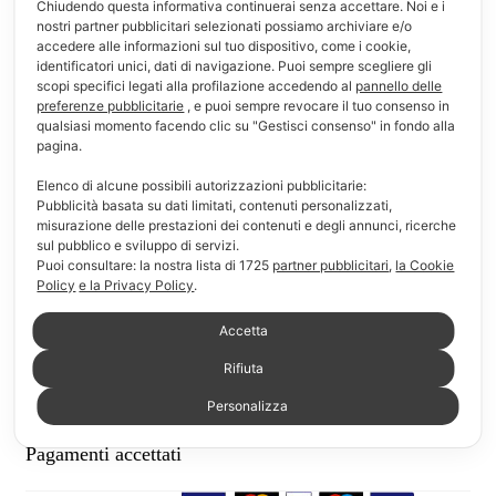
Chiudendo questa informativa continuerai senza accettare. Noi e i
Informazioni
nostri partner pubblicitari selezionati possiamo archiviare e/o
accedere alle informazioni sul tuo dispositivo, come i cookie,
identificatori unici, dati di navigazione. Puoi sempre scegliere gli
F.A.Q.
scopi specifici legati alla profilazione accedendo al
pannello delle
preferenze pubblicitarie
, e puoi sempre revocare il tuo consenso in
Modalità di pagamento
qualsiasi momento facendo clic su "Gestisci consenso" in fondo alla
pagina.
Modalità di consegna e reso
Elenco di alcune possibili autorizzazioni pubblicitarie:
Pubblicità basata su dati limitati, contenuti personalizzati,
Chi siamo
misurazione delle prestazioni dei contenuti e degli annunci, ricerche
sul pubblico e sviluppo di servizi.
Link Utili
Puoi consultare: la nostra lista di
1725
partner pubblicitari
,
la Cookie
Policy
e la Privacy Policy
.
Il mio account
Accetta
Carrello
Rifiuta
Lista dei desideri
Personalizza
Pagamenti accettati