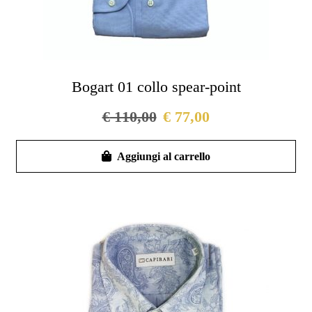
Bogart 01 collo spear-point
€
110,00
€
77,00
Que
Aggiungi al carrello
pro
ha
più
vari
Le
opz
pos
ess
scel