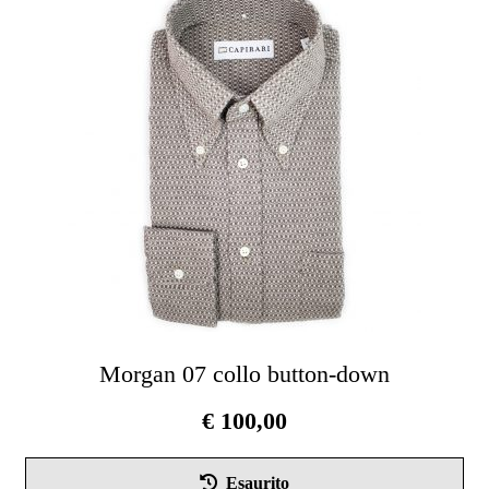
opz
pos
ess
scel
nel
pag
del
pro
Morgan 07 collo button-down
€
100,00
Que
Esaurito