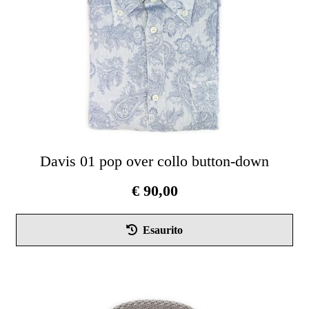
nel
pag
del
pro
Davis 01 pop over collo button-down
€
90,00
Que
Esaurito
pro
ha
più
vari
Le