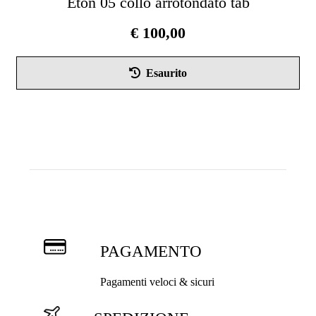
Eton 05 collo arrotondato tab
€
100,00
Que
Esaurito
pro
ha
più
vari
Le
opz
pos
ess
scel
nel
PAGAMENTO
pag
del
Pagamenti veloci & sicuri
pro