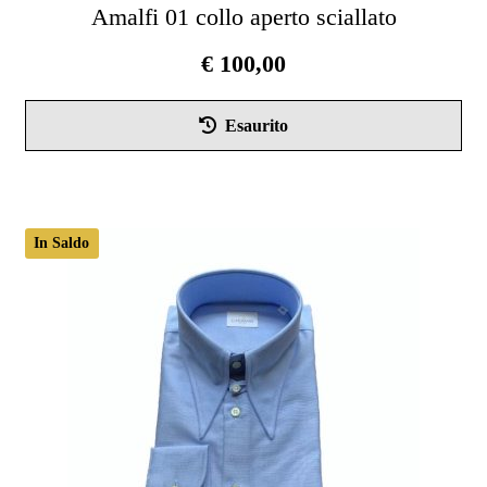
Amalfi 01 collo aperto sciallato
€
100,00
Que
Esaurito
pro
ha
più
vari
In Saldo
Le
opz
pos
ess
scel
nel
pag
del
pro