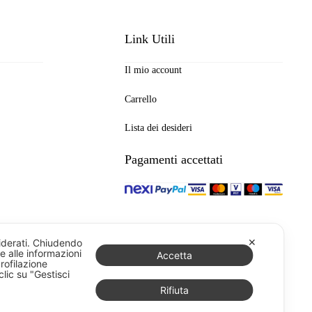
Link Utili
Il mio account
Carrello
Lista dei desideri
Pagamenti accettati
✕
siderati. Chiudendo
e alle informazioni
Accetta
profilazione
lic su "Gestisci
Rifiuta