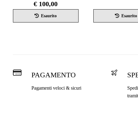
€
100,00
Questo
Esaurito
Esaurito
prodotto
ha
più
varianti.
Le
opzioni
possono
essere
scelte
PAGAMENTO
SP
nella
pagina
Pagamenti veloci & sicuri
Spedi
del
trami
prodotto