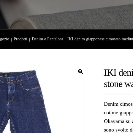
gozio
Prodotti
Denim e Pantaloni
IKI denim giapponese cimosato mediu
IKI den
🔍
stone w
Denim cimosat
cotone giappo
Okayama su an
sono svolte da