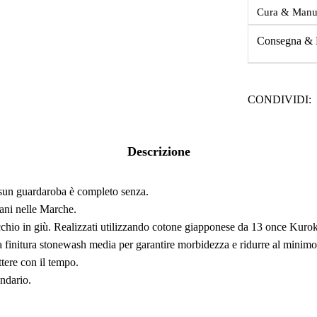
Cura & Manu
Consegna & 
CONDIVIDI:
Descrizione
ssun guardaroba è completo senza.
giani nelle Marche.
cchio in giù. Realizzati utilizzando cotone giapponese da 13 once Kuroki 
na finitura stonewash media per garantire morbidezza e ridurre al minim
ttere con il tempo.
endario.