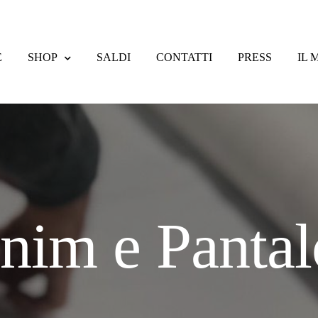
E
SHOP
SALDI
CONTATTI
PRESS
IL 
o
Completa transazione
Contatti
F.A.Q.
Filosofia
Il mio account
Lista d
reso
Modalità di pagamento
Negozio
Privacy Policy
Saldi
Spedizioni
nim e Pantal