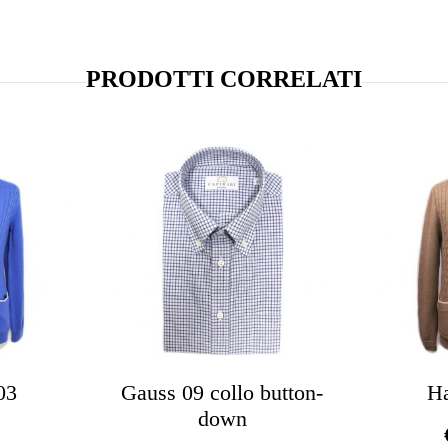
PRODOTTI CORRELATI
03
Gauss 09 collo button-
H
down
0