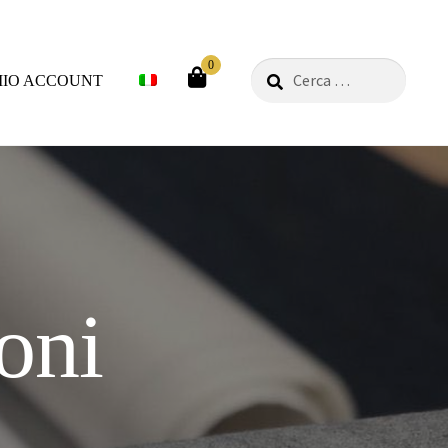
0
Ricerca
MIO ACCOUNT
per:
ei desideri
oni