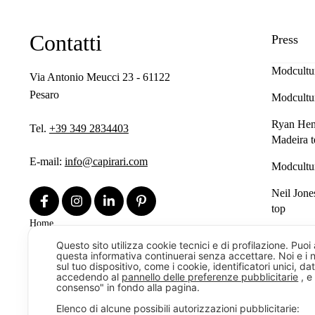
Contatti
Press
Modcultu
Via Antonio Meucci 23 - 61122
Pesaro
Modcultu
Ryan Henn
Tel.
+39 349 2834403
Madeira t
E-mail:
info@capirari.com
Modcultu
Neil Jone
top
Home
Categor
Shop
Questo sito utilizza cookie tecnici e di profilazione. Puo
Offerte
questa informativa continuerai senza accettare. Noi e i n
sul tuo dispositivo, come i cookie, identificatori unici, da
Maglieria
Contatti
accedendo al
pannello delle preferenze pubblicitarie
, e
News
consenso" in fondo alla pagina.
Camicie
Elenco di alcune possibili autorizzazioni pubblicitarie: