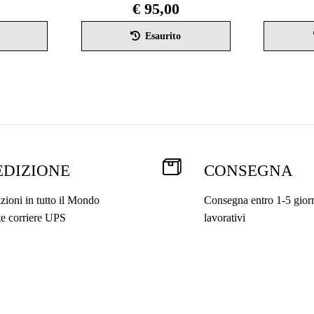
€
95,00
Questo
Questo
Esaurito
prodotto
prodotto
ha
ha
più
più
varianti.
varianti.
Le
Le
opzioni
opzioni
possono
possono
essere
essere
scelte
scelte
EDIZIONE
CONSEGNA
nella
nella
pagina
pagina
zioni in tutto il Mondo
Consegna entro 1-5 gior
del
del
te corriere UPS
lavorativi
prodotto
prodotto