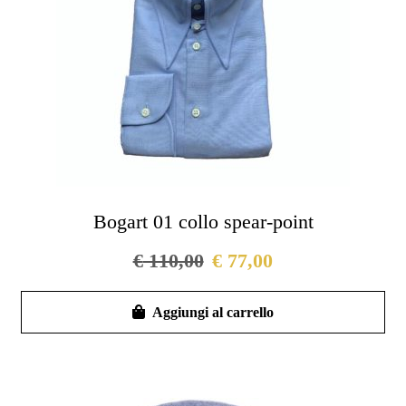
scel
nel
pag
del
pro
Bogart 01 collo spear-point
€
110,00
€
77,00
Que
Aggiungi al carrello
pro
ha
più
vari