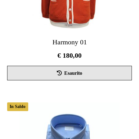
Harmony 01
€
180,00
Que
Esaurito
pro
ha
più
vari
In Saldo
Le
opz
pos
ess