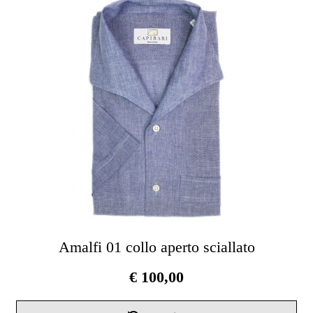
Le
opz
pos
ess
scel
nel
pag
del
pro
Amalfi 01 collo aperto sciallato
€
100,00
Que