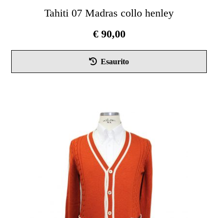
Tahiti 07 Madras collo henley
€
90,00
Que
Esaurito
pro
ha
più
vari
Le
opz
pos
ess
scel
nel
pag
del
pro