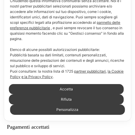
Chiudendo questa informativa continuerai senza accettare. Noi e i
nostri partner pubblicitari selezionati possiamo archiviare e/o
Informazioni
accedere alle informazioni sul tuo dispositivo, come i cookie,
identificatori unici, dati di navigazione. Puoi sempre scegliere gli
scopi specifici legati alla profilazione accedendo al
pannello delle
F.A.Q.
preferenze pubblicitarie
, e puoi sempre revocare il tuo consenso in
qualsiasi momento facendo clic su "Gestisci consenso" in fondo alla
Modalità di pagamento
pagina.
Modalità di consegna e reso
Elenco di alcune possibili autorizzazioni pubblicitarie:
Pubblicità basata su dati limitati, contenuti personalizzati,
misurazione delle prestazioni dei contenuti e degli annunci, ricerche
Chi siamo
sul pubblico e sviluppo di servizi.
Puoi consultare: la nostra lista di
1725
partner pubblicitari
,
la Cookie
Link Utili
Policy
e la Privacy Policy
.
Il mio account
Accetta
Rifiuta
Carrello
Personalizza
Lista dei desideri
Pagamenti accettati