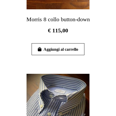
Morris 8 collo button-down
€
115,00
Questo
prodotto
Aggiungi al carrello
ha
più
varianti.
Le
opzioni
possono
essere
scelte
nella
pagina