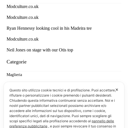
Modculture.co.uk
Modculture.co.uk
Ryan Hennessy looking cool in his Madeira tee
Modculture.co.uk
Neil Jones on stage with our Otis top
Categorie
Maglieria
Camicie
✕
Questo sito utilizza cookie tecnici e di profilazione. Puoi accettare,
rifiutare o personalizzare i cookie premendo i pulsanti desiderati.
Denim e Pantaloni
Chiudendo questa informativa continuerai senza accettare. Noi e i
nostri partner pubblicitari selezionati possiamo archiviare e/o
T-shirt & Polo
accedere alle informazioni sul tuo dispositivo, come i cookie,
identificatori unici, dati di navigazione. Puoi sempre scegliere gli
Informazioni
scopi specifici legati alla profilazione accedendo al
pannello delle
preferenze pubblicitarie
, e puoi sempre revocare il tuo consenso in