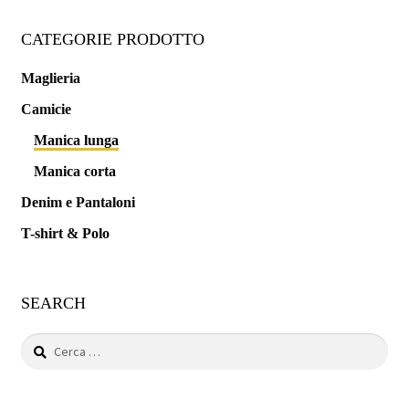
Min
Max
CATEGORIE PRODOTTO
Maglieria
Camicie
Manica lunga
Manica corta
Denim e Pantaloni
T-shirt & Polo
SEARCH
Ricerca
per: