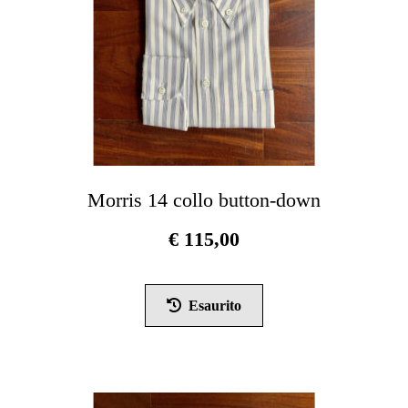
pagina
del
prodotto
Morris 14 collo button-down
€
115,00
Questo
prodotto
Esaurito
ha
più
varianti.
Le