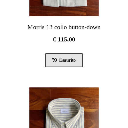
Morris 13 collo button-down
€
115,00
Questo
prodotto
Esaurito
ha
più
varianti.
Le
opzioni
possono
essere
scelte
nella