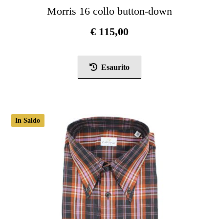
Morris 16 collo button-down
€
115,00
Questo
prodotto
Esaurito
ha
più
varianti.
Le
In Saldo
opzioni
possono
essere
scelte
nella
pagina
del
prodotto