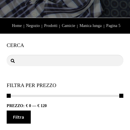
Home
Negozio
Prodotti
Camicie
Manica lunga
Pagina 5
CERCA
FILTRA PER PREZZO
PREZZO:
€ 0
—
€ 120
Filtra
Prezzo
Prezzo