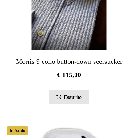
del
prodotto
Morris 9 collo button-down seersucker
€
115,00
Questo
prodotto
Esaurito
ha
più
varianti.
Le
In Saldo
opzioni