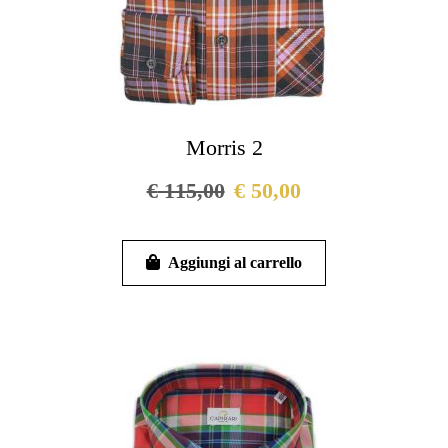
Morris 2
€
115,00
€
50,00
Questo
prodotto
Aggiungi al carrello
ha
più
varianti.
Le
opzioni
possono
essere