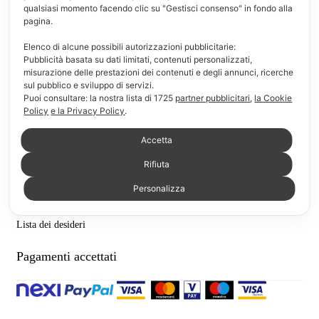
qualsiasi momento facendo clic su "Gestisci consenso" in fondo alla
F.A.Q.
pagina.
Modalità di pagamento
Elenco di alcune possibili autorizzazioni pubblicitarie:
Pubblicità basata su dati limitati, contenuti personalizzati,
Modalità di consegna e reso
misurazione delle prestazioni dei contenuti e degli annunci, ricerche
sul pubblico e sviluppo di servizi.
Puoi consultare: la nostra lista di
1725
partner pubblicitari
,
la Cookie
Chi siamo
Policy
e la Privacy Policy
.
Link Utili
Accetta
Rifiuta
Il mio account
Personalizza
Carrello
Lista dei desideri
Pagamenti accettati