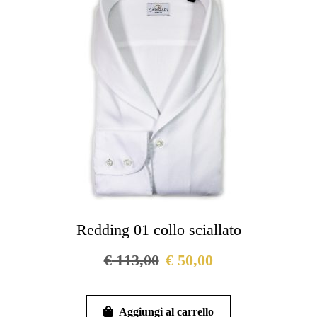
possono
essere
scelte
nella
pagina
del
prodotto
Redding 01 collo sciallato
€
113,00
€
50,00
Questo
prodotto
Aggiungi al carrello