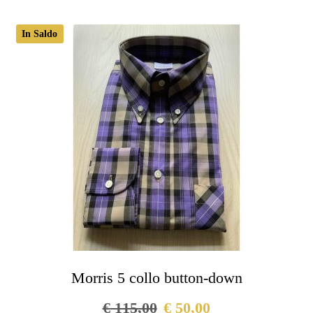
varianti.
Le
In Saldo
opzioni
possono
essere
scelte
nella
pagina
del
prodotto
Morris 5 collo button-down
€
115,00
€
50,00