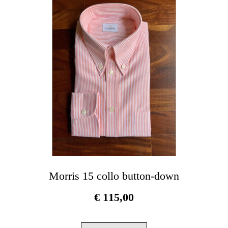
opzioni
possono
essere
scelte
nella
pagina
del
prodotto
Morris 15 collo button-down
€
115,00
Questo