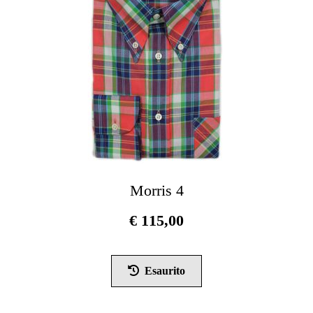
scelte
nella
pagina
del
prodotto
Morris 4
€
115,00
Questo
prodotto
Esaurito
ha
più