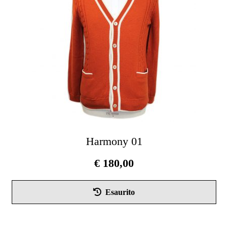
ess
scel
nel
pag
del
pro
Harmony 01
€
180,00
Que
Esaurito
pro
ha
più