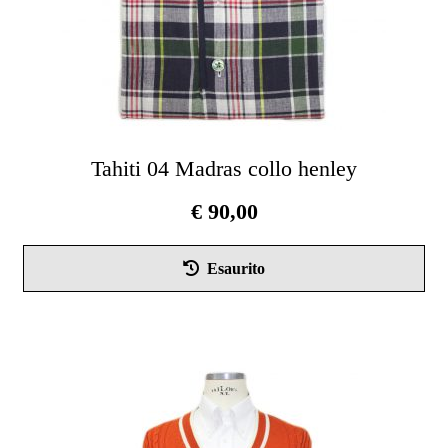
Tahiti 04 Madras collo henley
€
90,00
Que
Esaurito
pro
ha
più
vari
Le
opz
pos