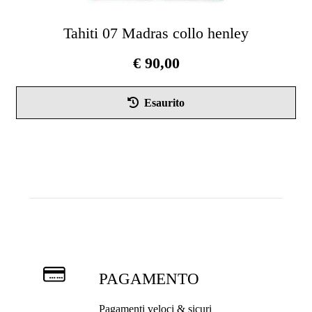
Tahiti 07 Madras collo henley
€
90,00
Que
Esaurito
pro
ha
più
vari
Le
opz
pos
ess
scel
nel
PAGAMENTO
pag
del
Pagamenti veloci & sicuri