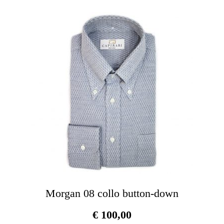
vari
Le
opz
pos
ess
scel
nel
pag
del
pro
Morgan 08 collo button-down
€
100,00