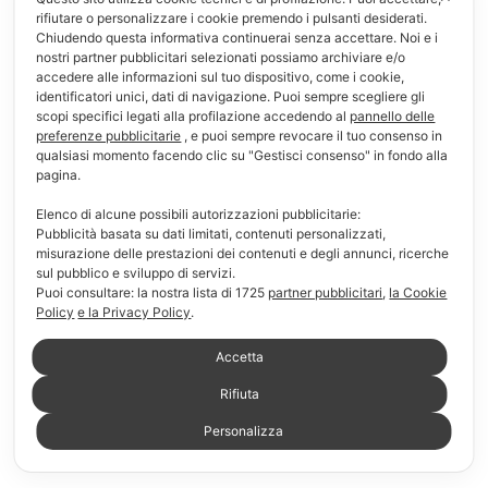
rifiutare o personalizzare i cookie premendo i pulsanti desiderati.
T-shirt & Polo
Chiudendo questa informativa continuerai senza accettare. Noi e i
nostri partner pubblicitari selezionati possiamo archiviare e/o
Informazioni
accedere alle informazioni sul tuo dispositivo, come i cookie,
identificatori unici, dati di navigazione. Puoi sempre scegliere gli
scopi specifici legati alla profilazione accedendo al
pannello delle
F.A.Q.
preferenze pubblicitarie
, e puoi sempre revocare il tuo consenso in
qualsiasi momento facendo clic su "Gestisci consenso" in fondo alla
Modalità di pagamento
pagina.
Modalità di consegna e reso
Elenco di alcune possibili autorizzazioni pubblicitarie:
Pubblicità basata su dati limitati, contenuti personalizzati,
misurazione delle prestazioni dei contenuti e degli annunci, ricerche
Chi siamo
sul pubblico e sviluppo di servizi.
Puoi consultare: la nostra lista di
1725
partner pubblicitari
,
la Cookie
Link Utili
Policy
e la Privacy Policy
.
Il mio account
Accetta
Rifiuta
Carrello
Personalizza
Lista dei desideri